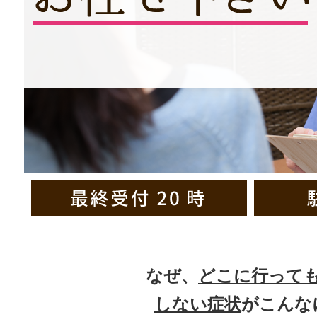
なぜ、
どこに行って
しない症状
がこんな