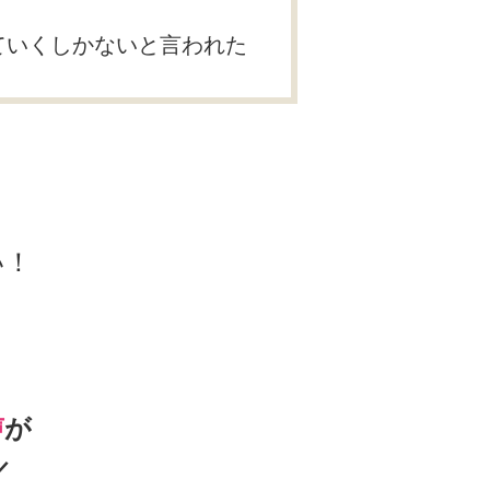
ていくしかないと言われた
い！
声
が
／